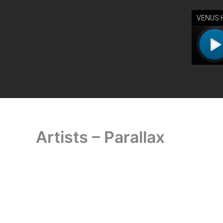
Ir
al
contenido
Artists – Parallax