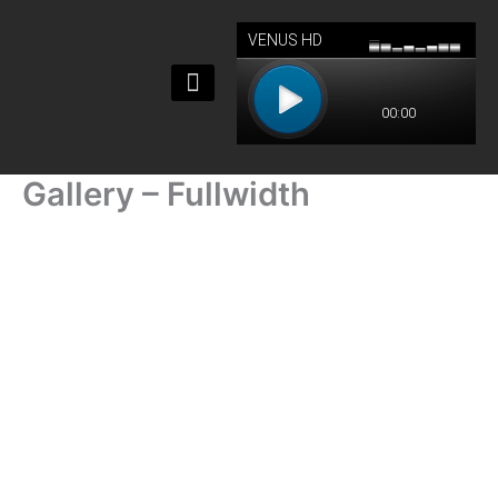
Ir
al
contenido
Gallery – Fullwidth