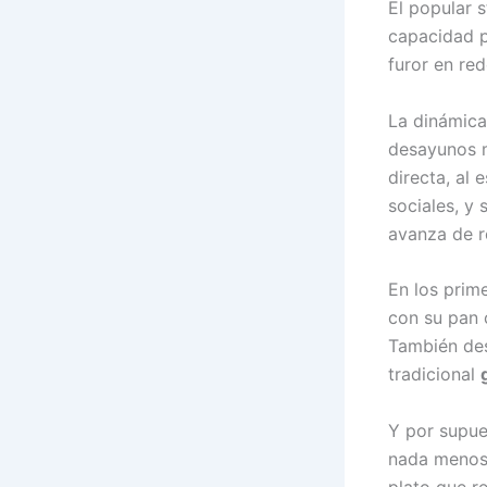
El popular 
capacidad p
furor en red
La dinámica
desayunos m
directa, al 
sociales, y 
avanza de r
En los prim
con su pan 
También de
tradicional
Y por supu
nada menos
plato que r