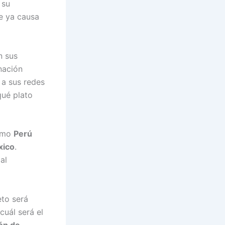
 su
e ya causa
n sus
nación
 a sus redes
qué plato
como
Perú
xico
.
al
eto será
cuál será el
ón de