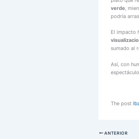
verde
, mie
podría arra
El impacto 
visualizaci
sumado al r
Así, con hum
espectáculo
The post
Ib
ANTERIOR