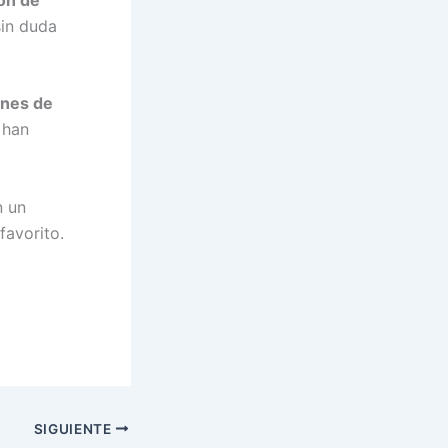
sin duda
ones de
 han
n un
favorito.
SIGUIENTE