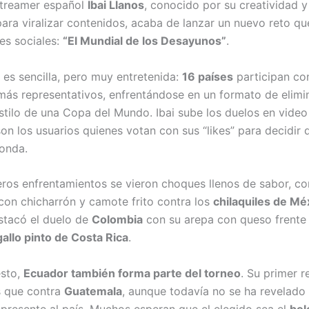
streamer español
Ibai Llanos
, conocido por su creatividad y
ara viralizar contenidos, acaba de lanzar un nuevo reto qu
es sociales:
“El Mundial de los Desayunos”
.
 es sencilla, pero muy entretenida:
16 países
participan co
ás representativos, enfrentándose en un formato de elimi
estilo de una Copa del Mundo. Ibai sube los duelos en video
son los usuarios quienes votan con sus “likes” para decidir 
onda.
eros enfrentamientos se vieron choques llenos de sabor, 
con chicharrón y camote frito contra los
chilaquiles de Mé
stacó el duelo de
Colombia
con su arepa con queso frente 
gallo pinto de Costa Rica
.
esto,
Ecuador también forma parte del torneo
. Su primer r
 que contra
Guatemala
, aunque todavía no se ha revelado 
epresente al país. Muchos esperan que el elegido sea el
bol